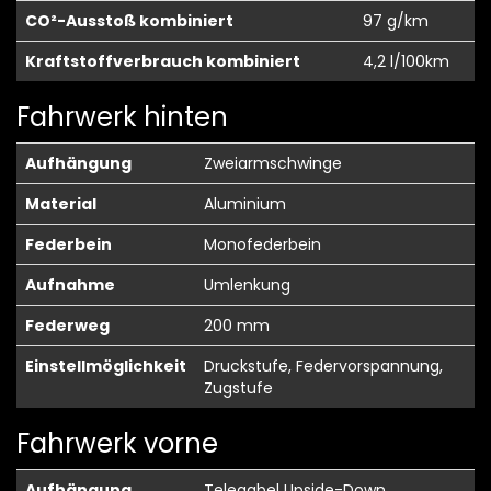
CO²-Ausstoß kombiniert
97 g/km
Kraftstoffverbrauch kombiniert
4,2 l/100km
Fahrwerk hinten
Aufhängung
Zweiarmschwinge
Material
Aluminium
Federbein
Monofederbein
Aufnahme
Umlenkung
Federweg
200 mm
Einstellmöglichkeit
Druckstufe, Federvorspannung,
Zugstufe
Fahrwerk vorne
Aufhängung
Telegabel Upside-Down